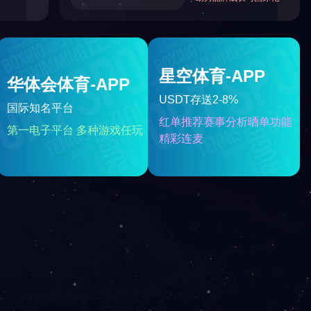
2018-03-30
16
17
18
...
>
>>
关注我们
CONCERN US
扫一扫二维码
扫一扫二维码
关注裕达微信号
进入手机版