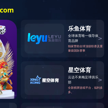
人才招聘
企业链接
九游·体育
（jiuyou.com）
官方网站