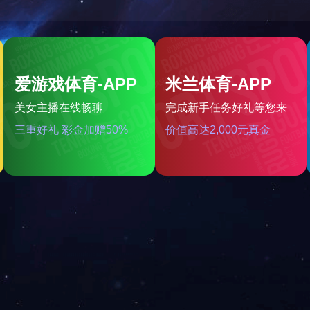
材(组图)
<<
<
...
13
14
15
条
网站链接
友情链接
典项目
企业文化
人才招聘
企业链接
九游·体育
房屋建筑工程项目
公司形象
招聘岗位
集团OA
九游·体育（jiuyou.com）官方网站
（jiuyou.com）
工程项目
社会责任
招聘人联系方式
公司OA
官方网站
公司活动
企业邮箱
职业培训
监控平台
企业画册
人力系统
实名制平台