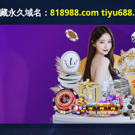
实力
新闻中心
经典项目
企业文化