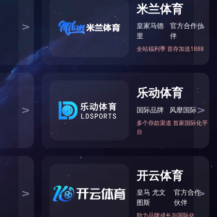
裕达新闻
行业新闻
专栏
2018-07-13
2018-05-30
2018-05-25
意见的函
2018-05-14
2018-05-10
2018-05-09
2018-05-09
2018-04-04
2018-03-30