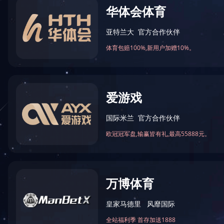
首页
新闻中心
行业新闻
当前位置：
>>
>>
工程建设项目审批制度改革试点正在稳步推进
不想干施工又不想放弃专业，咋办？可以看下
设立了BIM中心的企业们，也该了解一下IPD
人社部出农民工工资支付考核细则，要求政府
2018年广西建设行业年度峰会在南宁召开
住房和城乡建设部工程建设项目审批制度改革
BIM是如何改造传统施工变更管理的
加快推行工程总承包的缘由和思考
上半年全国建筑业总产值94790亿元，同比增长1