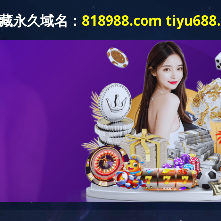
实力
新闻中心
经典项目
企业文化