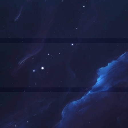
BIM岗的薪资待遇
模式了
投资项目欠薪年底前清偿
 工作领导小组办公室有关负责人答记者问
0.4%