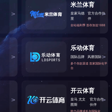
裕达新闻
行业新闻
专栏
2018-10-11
2018-09-17
2018-09-12
2018-09-12
2018-09-07
2018-08-08
2018-08-02
2018-07-23
2018-07-23