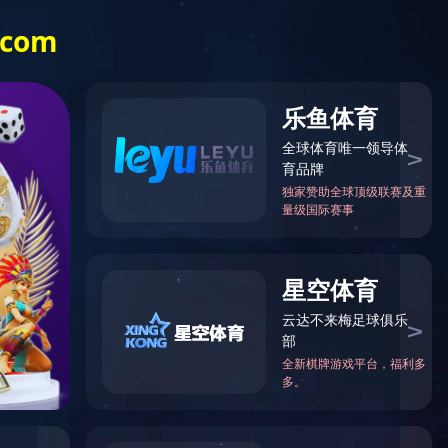
人才招聘
企业链接
九游·体育
（jiuyou.com）
官方网站