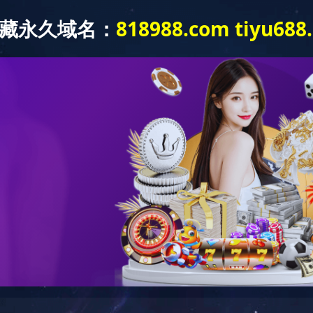
实力
新闻中心
经典项目
企业文化