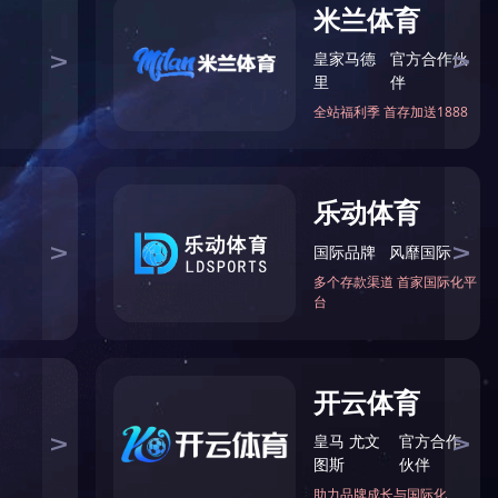
裕达新闻
行业新闻
专栏
2018-12-26
2018-12-17
2018-12-07
2018-11-30
2018-11-29
2018-11-29
2018-11-27
2018-10-31
2018-10-17