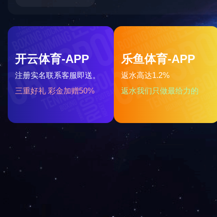
国务院：“挂证”屡禁不止 工程质量安全隐患
共
236
条记录 当前页
11/24
第 101-110 
友情链接：
政府类网站链接
集团
企业概况
业绩实力
新闻中心
经
公司简介
企业荣誉
裕达新闻
组织架构
企业业绩
行业新闻
其他
公司资质
专栏
技术中心